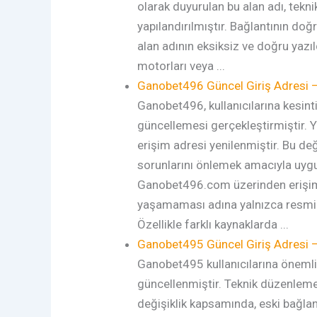
olarak duyurulan bu alan adı, tekn
yapılandırılmıştır. Bağlantının d
alan adının eksiksiz ve doğru yaz
motorları veya ...
Ganobet496 Güncel Giriş Adresi 
Ganobet496, kullanıcılarına kesint
güncellemesi gerçekleştirmiştir.
erişim adresi yenilenmiştir. Bu değ
sorunlarını önlemek amacıyla uygul
Ganobet496.com üzerinden erişim 
yaşamaması adına yalnızca resmi ba
Özellikle farklı kaynaklarda ...
Ganobet495 Güncel Giriş Adresi 
Ganobet495 kullanıcılarına önemli 
güncellenmiştir. Teknik düzenlemel
değişiklik kapsamında, eski bağlant