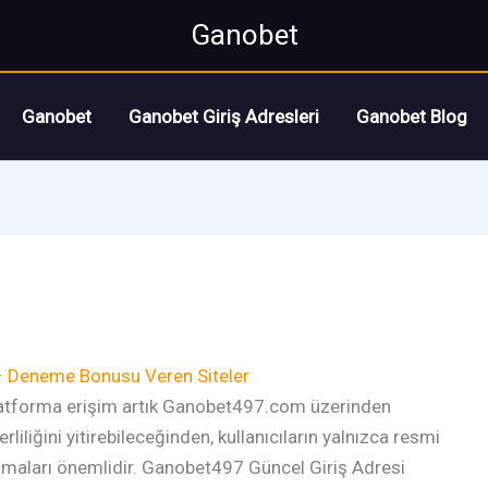
Ganobet
Ganobet
Ganobet Giriş Adresleri
Ganobet Blog
– Deneme Bonusu Veren Siteler
latforma erişim artık Ganobet497.com üzerinden
rliliğini yitirebileceğinden, kullanıcıların yalnızca resmi
anmaları önemlidir. Ganobet497 Güncel Giriş Adresi