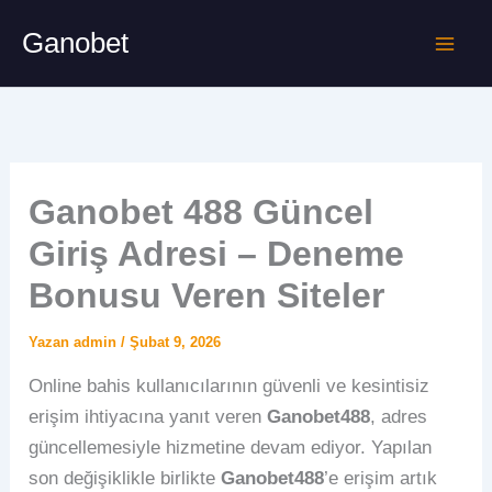
İçeriğe
Ganobet
atla
Mai
Men
Ganobet 488 Güncel
Giriş Adresi – Deneme
Bonusu Veren Siteler
Yazan
admin
/
Şubat 9, 2026
Online bahis kullanıcılarının güvenli ve kesintisiz
erişim ihtiyacına yanıt veren
Ganobet488
, adres
güncellemesiyle hizmetine devam ediyor. Yapılan
son değişiklikle birlikte
Ganobet488
’e erişim artık