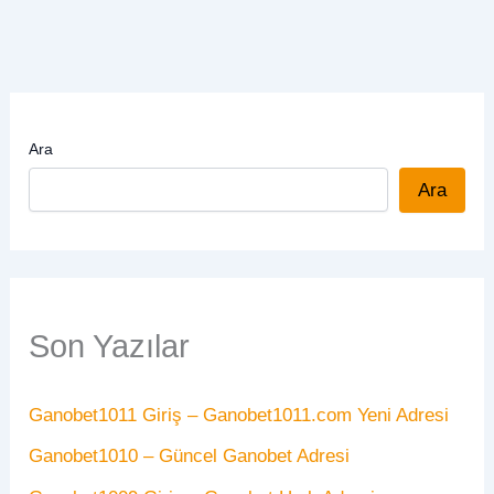
Ara
Ara
Son Yazılar
Ganobet1011 Giriş – Ganobet1011.com Yeni Adresi
Ganobet1010 – Güncel Ganobet Adresi