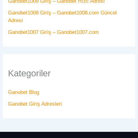
Ganobet1009 Giriş – Ganobet Hızlı Adresi
Ganobet1008 Giriş – Ganobet1008.com Güncel
Adresi
Ganobet1007 Giriş – Ganobet1007.com
Kategoriler
Ganobet Blog
Ganobet Giriş Adresleri