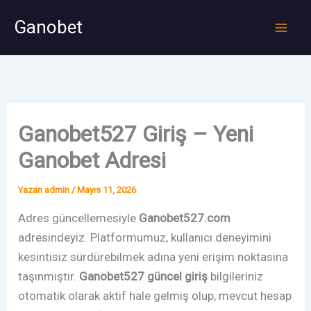
İçeriğe
Ganobet
atla
Mai
Men
Ganobet527 Giriş – Yeni
Ganobet Adresi
Yazan
admin
/
Mayıs 11, 2026
Adres güncellemesiyle
Ganobet527.com
adresindeyiz. Platformumuz, kullanıcı deneyimini
kesintisiz sürdürebilmek adına yeni erişim noktasına
taşınmıştır.
Ganobet527 güncel giriş
bilgileriniz
otomatik olarak aktif hale gelmiş olup, mevcut hesap