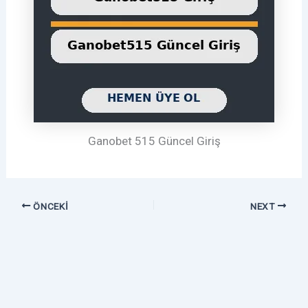
Ganobet 515 Güncel Giriş
ÖNCEKI
NEXT