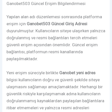
Ganobet503 Güncel Erişim Bilgilendirmesi
Yapılan alan adı düzenlemesi sonrasında platforma
erişim için
Ganobet503 Güncel Giriş Adresi
duyurulmuştur. Kullanıcıların siteye ulaşırken yalnızca
doğrulanmış ve resmi bağlantıları tercih etmeleri
güvenli erişim açısından önemlidir. Güncel erişim
bağlantısı, platformun resmi kanallarında
paylaşılmaktadır.
Yeni erişim süreciyle birlikte
Ganobet yeni adres
bilgisi kullanıcıların doğru ve güvenli şekilde siteye
ulaşmasını sağlamayı amaçlamaktadır. Herhangi bir
güvenlik riskiyle karşılaşmamak adına kullanıcıların
doğrulanmamış kaynaklardan paylaşılan bağlantılara
itibar etmemeleri ve yalnızca resmi adresleri