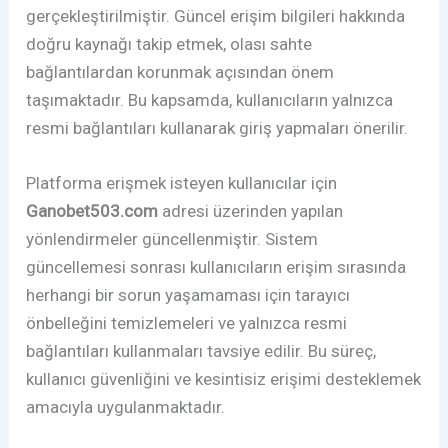
gerçekleştirilmiştir. Güncel erişim bilgileri hakkında
doğru kaynağı takip etmek, olası sahte
bağlantılardan korunmak açısından önem
taşımaktadır. Bu kapsamda, kullanıcıların yalnızca
resmi bağlantıları kullanarak giriş yapmaları önerilir.
Platforma erişmek isteyen kullanıcılar için
Ganobet503.com
adresi üzerinden yapılan
yönlendirmeler güncellenmiştir. Sistem
güncellemesi sonrası kullanıcıların erişim sırasında
herhangi bir sorun yaşamaması için tarayıcı
önbelleğini temizlemeleri ve yalnızca resmi
bağlantıları kullanmaları tavsiye edilir. Bu süreç,
kullanıcı güvenliğini ve kesintisiz erişimi desteklemek
amacıyla uygulanmaktadır.