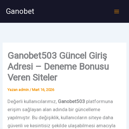
İçeriğe
Ganobet
atla
Mai
Men
Ganobet503 Güncel Giriş
Adresi – Deneme Bonusu
Veren Siteler
Yazan
admin
/
Mart 16, 2026
Değerli kullanıcılarımız,
Ganobet503
platformuna
erişim sağlayan alan adında bir güncelleme
yapılmıştır. Bu değişiklik, kullanıcıların siteye daha
güvenli ve kesintisiz şekilde ulaşabilmesi amacıyla