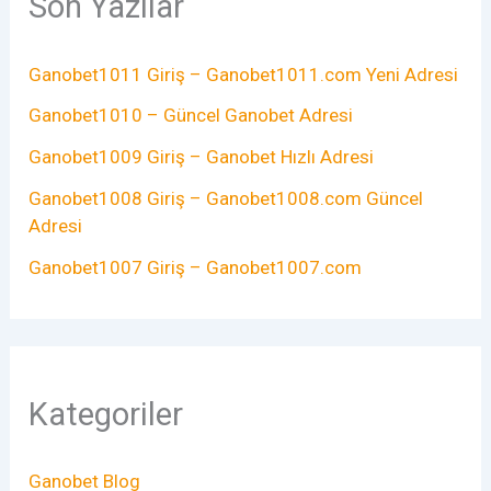
Son Yazılar
Ganobet1011 Giriş – Ganobet1011.com Yeni Adresi
Ganobet1010 – Güncel Ganobet Adresi
Ganobet1009 Giriş – Ganobet Hızlı Adresi
Ganobet1008 Giriş – Ganobet1008.com Güncel
Adresi
Ganobet1007 Giriş – Ganobet1007.com
Kategoriler
Ganobet Blog