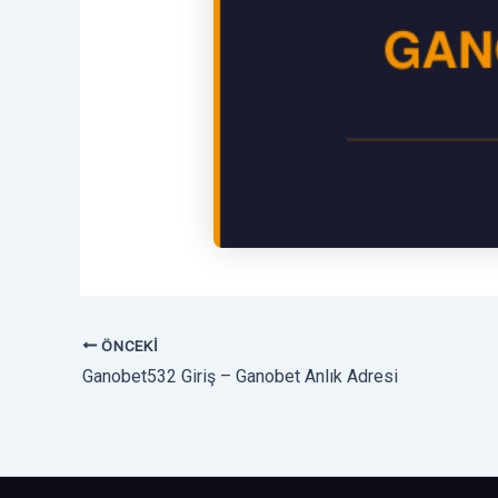
ÖNCEKI
Ganobet532 Giriş – Ganobet Anlık Adresi