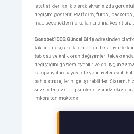
istatistikleri anlık olarak ekranınızda görünt
değişim gösterir. Platform, futbol, basketbol,
maç seçenekleri ile kullanıcılarına kesintisiz
Ganobet1002 Güncel Giriş
adresinden platfo
takibi oldukça kullanıcı dostu bir arayüzle karş
tablosu ve anlık oran değişimleri tek ekrand
değiştiğini gözlemleyebilir ve en uygun zama
kampanyaları sayesinde yeni üyeler canlı bahi
bahis stratejilerini geliştirebilirler. Sistem, h
sırasında oran değişimlerini anında ekranınız
imkanı tanımaktadır.