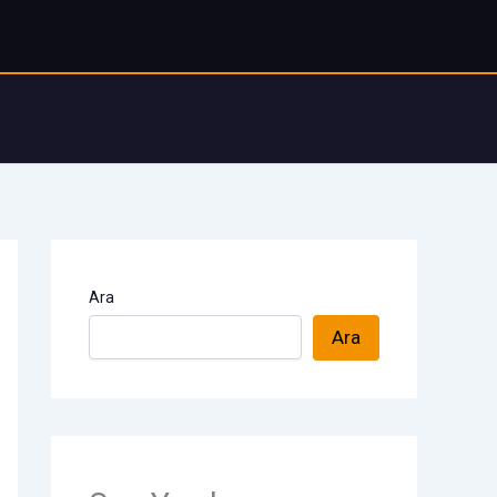
Ara
Ara