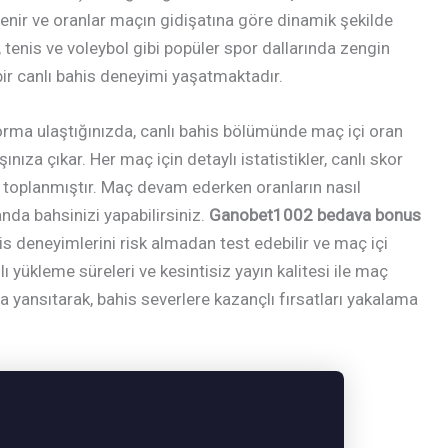
ülenir ve oranlar maçın gidişatına göre dinamik şekilde
 tenis ve voleybol gibi popüler spor dallarında zengin
 bir canlı bahis deneyimi yaşatmaktadır.
rma ulaştığınızda, canlı bahis bölümünde maç içi oran
ınıza çıkar. Her maç için detaylı istatistikler, canlı skor
a toplanmıştır. Maç devam ederken oranların nasıl
nda bahsinizi yapabilirsiniz.
Ganobet1002 bedava bonus
s deneyimlerini risk almadan test edebilir ve maç içi
ızlı yükleme süreleri ve kesintisiz yayın kalitesi ile maç
a yansıtarak, bahis severlere kazançlı fırsatları yakalama