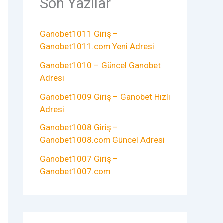
Son Yazılar
Ganobet1011 Giriş –
Ganobet1011.com Yeni Adresi
Ganobet1010 – Güncel Ganobet
Adresi
Ganobet1009 Giriş – Ganobet Hızlı
Adresi
Ganobet1008 Giriş –
Ganobet1008.com Güncel Adresi
Ganobet1007 Giriş –
Ganobet1007.com