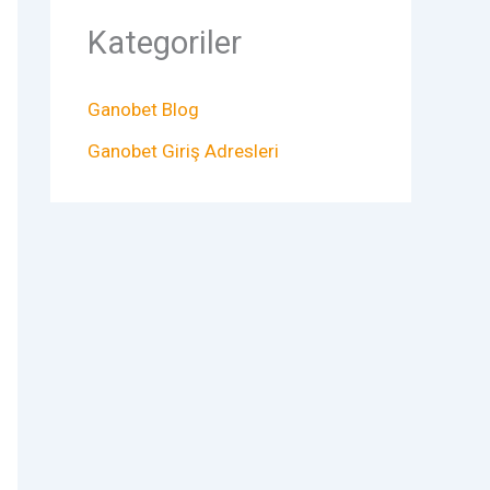
Kategoriler
Ganobet Blog
Ganobet Giriş Adresleri