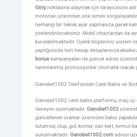
Giriş
noktasına ulaşmak için tarayıcınızın ad
motorları üzerinden site ismini sorgulayabil
herhangi bir teknik ayar yapmanıza gerek ka
yönlendirileceksiniz. Mobil cihazlardan da ay
kurulabilmektedir. Üyelik bilgileriniz sistem 
yaptığınızda tüm hesap detaylarınıza eksiksi
bonus
kampanyaları da güncel adres üzerind
tanımlanmış promosyonlar otomatik olarak 
Ganobet1002 Telefondan Canlı Bahis ve Slot
Ganobet1002 canlı bahis platformu, maç içi o
deneyim sunmaktadır.
Ganobet1002
üzerinde
güncellenen oranlar üzerinden bahis yapabili
tutulmuş olup, gol, korner, sarı kart, kırmızı ka
sunulmaktadır.
Ganobet1002.com
adresi üze