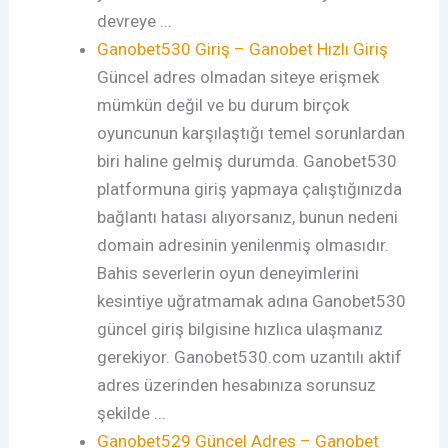
devreye ...
Ganobet530 Giriş – Ganobet Hızlı Giriş
Güncel adres olmadan siteye erişmek
mümkün değil ve bu durum birçok
oyuncunun karşılaştığı temel sorunlardan
biri haline gelmiş durumda. Ganobet530
platformuna giriş yapmaya çalıştığınızda
bağlantı hatası alıyorsanız, bunun nedeni
domain adresinin yenilenmiş olmasıdır.
Bahis severlerin oyun deneyimlerini
kesintiye uğratmamak adına Ganobet530
güncel giriş bilgisine hızlıca ulaşmanız
gerekiyor. Ganobet530.com uzantılı aktif
adres üzerinden hesabınıza sorunsuz
şekilde ...
Ganobet529 Güncel Adres – Ganobet