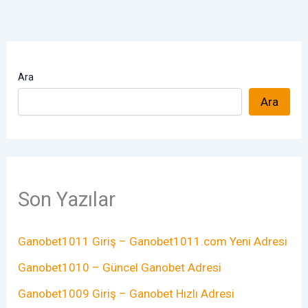
Ara
Ara
Son Yazılar
Ganobet1011 Giriş – Ganobet1011.com Yeni Adresi
Ganobet1010 – Güncel Ganobet Adresi
Ganobet1009 Giriş – Ganobet Hızlı Adresi