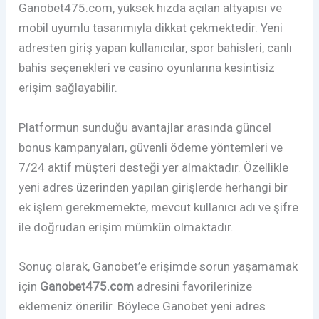
Ganobet475.com, yüksek hızda açılan altyapısı ve
mobil uyumlu tasarımıyla dikkat çekmektedir. Yeni
adresten giriş yapan kullanıcılar, spor bahisleri, canlı
bahis seçenekleri ve casino oyunlarına kesintisiz
erişim sağlayabilir.
Platformun sunduğu avantajlar arasında güncel
bonus kampanyaları, güvenli ödeme yöntemleri ve
7/24 aktif müşteri desteği yer almaktadır. Özellikle
yeni adres üzerinden yapılan girişlerde herhangi bir
ek işlem gerekmemekte, mevcut kullanıcı adı ve şifre
ile doğrudan erişim mümkün olmaktadır.
Sonuç olarak, Ganobet’e erişimde sorun yaşamamak
için
Ganobet475.com
adresini favorilerinize
eklemeniz önerilir. Böylece Ganobet yeni adres