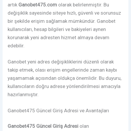
artık
Ganobet475.com
olarak belirlenmiştir. Bu
değişiklik sayesinde siteye hızlı, güvenli ve sorunsuz
bir şekilde erişim sağlamak mümkündür. Ganobet
kullanıcıları, hesap bilgileri ve bakiyeleri aynen
korunarak yeni adresten hizmet almaya devam
edebilir.
Ganobet yeni adres değişikliklerini düzenli olarak
takip etmek, olası erişim engellerinde zaman kaybı
yaşamamak açısından oldukça önemlidir. Bu duyuru,
kullanıcıların doğru adrese yönlendirilmesi amacıyla
hazırlanmıştır.
Ganobet475 Güncel Giriş Adresi ve Avantajları
Ganobet475 Güncel Giriş Adresi
olan