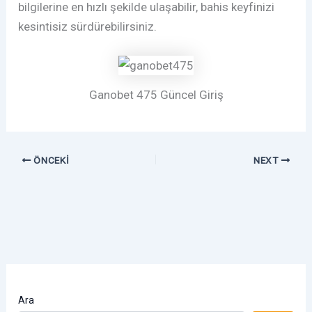
bilgilerine en hızlı şekilde ulaşabilir, bahis keyfinizi
kesintisiz sürdürebilirsiniz.
Ganobet 475 Güncel Giriş
ÖNCEKI
NEXT
Ara