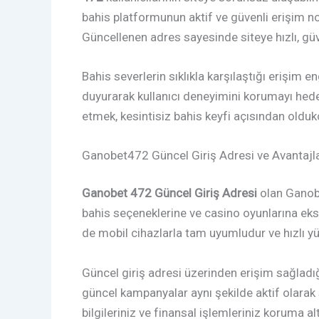
bahis platformunun aktif ve güvenli erişim no
Güncellenen adres sayesinde siteye hızlı, güve
Bahis severlerin sıklıkla karşılaştığı erişim e
duyurarak kullanıcı deneyimini korumayı hed
etmek, kesintisiz bahis keyfi açısından olduk
Ganobet472 Güncel Giriş Adresi ve Avantajla
Ganobet 472 Güncel Giriş Adresi
olan Ganobe
bahis seçeneklerine ve casino oyunlarına eks
de mobil cihazlarla tam uyumludur ve hızlı y
Güncel giriş adresi üzerinden erişim sağladığı
güncel kampanyalar aynı şekilde aktif olarak 
bilgileriniz ve finansal işlemleriniz koruma al