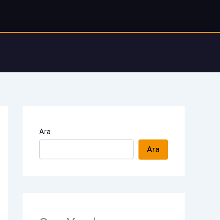
Ara
Ara