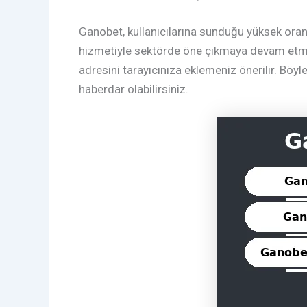
Ganobet, kullanıcılarına sunduğu yüksek oran
hizmetiyle sektörde öne çıkmaya devam etme
adresini tarayıcınıza eklemeniz önerilir. Böy
haberdar olabilirsiniz.