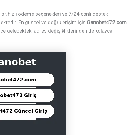
lar, hızlı ödeme seçenekleri ve 7/24 canlı destek
ktedir. En güncel ve doğru erişim için
Ganobet472.com
lece gelecekteki adres değişikliklerinden de kolayca