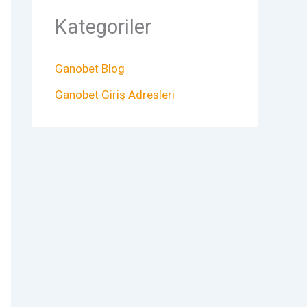
Kategoriler
Ganobet Blog
Ganobet Giriş Adresleri