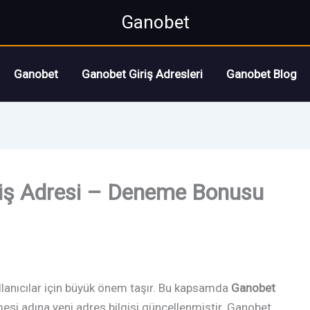
Ganobet
Ganobet
Ganobet Giriş Adresleri
Ganobet Blog
riş Adresi – Deneme Bonusu
llanıcılar için büyük önem taşır. Bu kapsamda
Ganobet
mesi adına yeni adres bilgisi güncellenmiştir. Ganobet